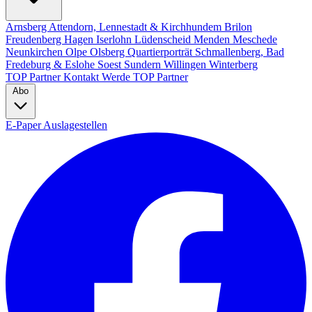
Arnsberg
Attendorn, Lennestadt & Kirchhundem
Brilon
Freudenberg
Hagen
Iserlohn
Lüdenscheid
Menden
Meschede
Neunkirchen
Olpe
Olsberg
Quartierporträt
Schmallenberg, Bad
Fredeburg & Eslohe
Soest
Sundern
Willingen
Winterberg
TOP Partner
Kontakt
Werde TOP Partner
Abo
E-Paper
Auslagestellen