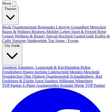
Menü
Themen
Mode
Quartierportrait
Regionales
Lifestyle
Gesundheit
Menschen
Bauen & Wohnen
Business
Mobiles Leben
Sport & Freizeit
Reise
Genuss
Wellness & Beauty
Special
Hochzeit
GastroGuide
Kaffee &
Cafés
Vorsorge
Stadtporträts
Top Szene / Events
City Guide
Arnsberg
Attendorn, Lennestadt & Kirchhundem
Brilon
Freudenberg
Hagen
Iserlohn
Lüdenscheid
Menden
Meschede
Neunkirchen
Olpe
Olsberg
Quartierporträt
Schmallenberg, Bad
Fredeburg & Eslohe
Soest
Sundern
Willingen
Winterberg
TOP Partner
E-Paper
Auslagestellen
Kontakt
Werde TOP Partner