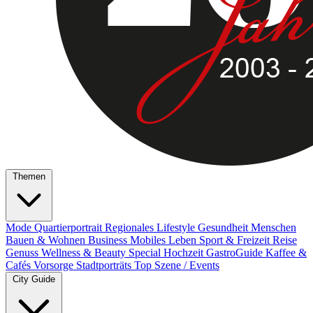
Themen
Mode
Quartierportrait
Regionales
Lifestyle
Gesundheit
Menschen
Bauen & Wohnen
Business
Mobiles Leben
Sport & Freizeit
Reise
Genuss
Wellness & Beauty
Special
Hochzeit
GastroGuide
Kaffee &
Cafés
Vorsorge
Stadtporträts
Top Szene / Events
City Guide