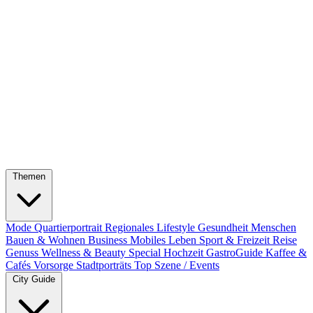
Themen
Mode
Quartierportrait
Regionales
Lifestyle
Gesundheit
Menschen
Bauen & Wohnen
Business
Mobiles Leben
Sport & Freizeit
Reise
Genuss
Wellness & Beauty
Special
Hochzeit
GastroGuide
Kaffee &
Cafés
Vorsorge
Stadtporträts
Top Szene / Events
City Guide