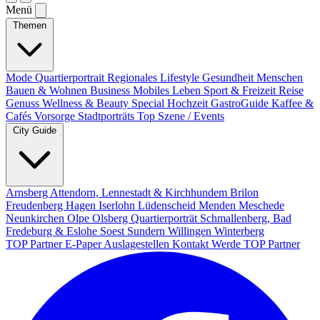
Menü
Themen
Mode
Quartierportrait
Regionales
Lifestyle
Gesundheit
Menschen
Bauen & Wohnen
Business
Mobiles Leben
Sport & Freizeit
Reise
Genuss
Wellness & Beauty
Special
Hochzeit
GastroGuide
Kaffee &
Cafés
Vorsorge
Stadtporträts
Top Szene / Events
City Guide
Arnsberg
Attendorn, Lennestadt & Kirchhundem
Brilon
Freudenberg
Hagen
Iserlohn
Lüdenscheid
Menden
Meschede
Neunkirchen
Olpe
Olsberg
Quartierporträt
Schmallenberg, Bad
Fredeburg & Eslohe
Soest
Sundern
Willingen
Winterberg
TOP Partner
E-Paper
Auslagestellen
Kontakt
Werde TOP Partner