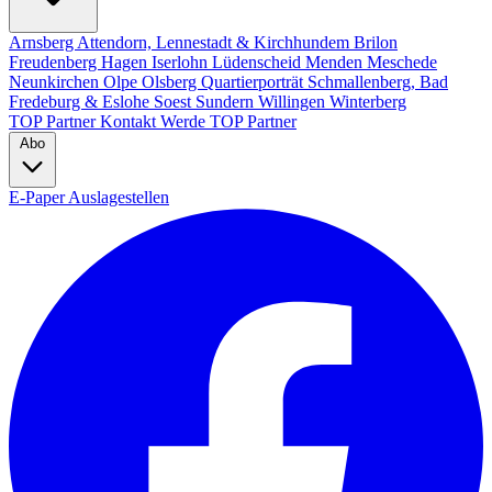
Arnsberg
Attendorn, Lennestadt & Kirchhundem
Brilon
Freudenberg
Hagen
Iserlohn
Lüdenscheid
Menden
Meschede
Neunkirchen
Olpe
Olsberg
Quartierporträt
Schmallenberg, Bad
Fredeburg & Eslohe
Soest
Sundern
Willingen
Winterberg
TOP Partner
Kontakt
Werde TOP Partner
Abo
E-Paper
Auslagestellen